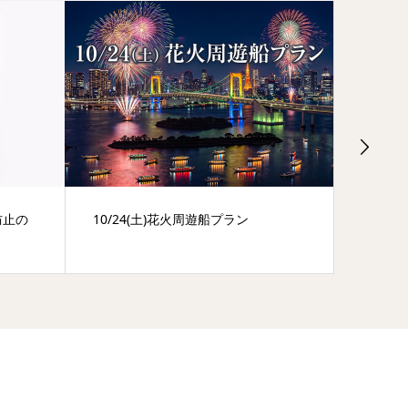
防止の
10/24(土)花火周遊船プラン
一緒に
屋形船