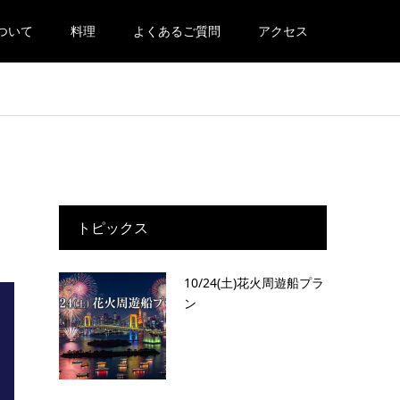
ついて
料理
よくあるご質問
アクセス
トピックス
10/24(土)花火周遊船プラ
ン