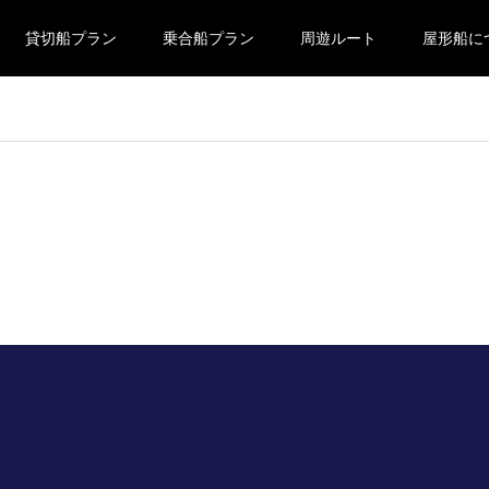
貸切船プラン
乗合船プラン
周遊ルート
屋形船に