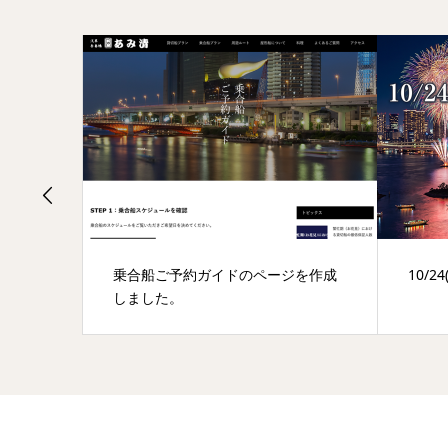
を作成
10/24(土)花火周遊船プラン
202
ズ：