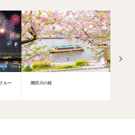
繁忙期（お花見）における貸切船の
一緒に
最低保証人数について
屋形船