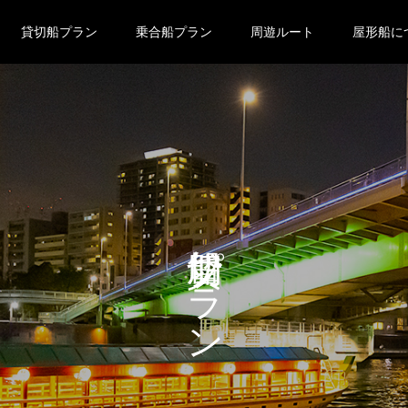
貸切船プラン
乗合船プラン
周遊ルート
屋形船に
貸切船プラン