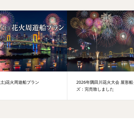
6年隅田川花火大会 屋形船クルー
隅田川の桜
完売致しました