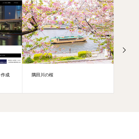
を作成
隅田川の桜
10/2