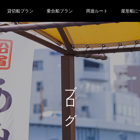
貸切船プラン
乗合船プラン
周遊ルート
屋形船に
ブログ